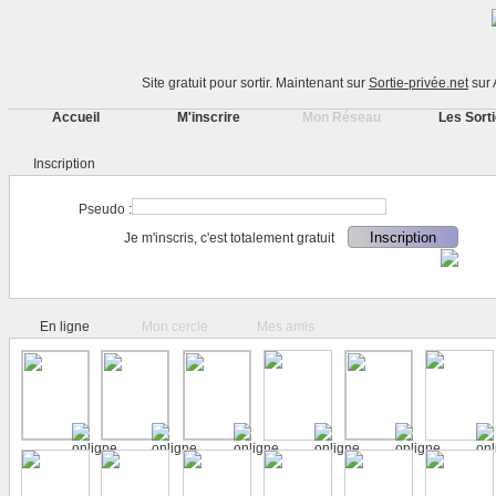
Site gratuit pour sortir. Maintenant sur
Sortie-privée.net
sur
Accueil
M'inscrire
Mon Réseau
Les Sort
Inscription
Pseudo :
Je m'inscris, c'est totalement gratuit
En ligne
Mon cercle
Mes amis