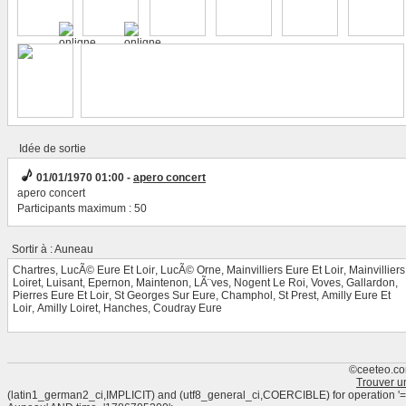
Idée de sortie
01/01/1970 01:00 -
apero concert
apero concert
Participants maximum : 50
Sortir à : Auneau
Chartres
,
LucÃ© Eure Et Loir
,
LucÃ© Orne
,
Mainvilliers Eure Et Loir
,
Mainvilliers
Loiret
,
Luisant
,
Epernon
,
Maintenon
,
LÃ¨ves
,
Nogent Le Roi
,
Voves
,
Gallardon
,
Pierres Eure Et Loir
,
St Georges Sur Eure
,
Champhol
,
St Prest
,
Amilly Eure Et
Loir
,
Amilly Loiret
,
Hanches
,
Coudray Eure
©ceeteo.co
Trouver u
(latin1_german2_ci,IMPLICIT) and (utf8_general_ci,COERCIBLE) for operation