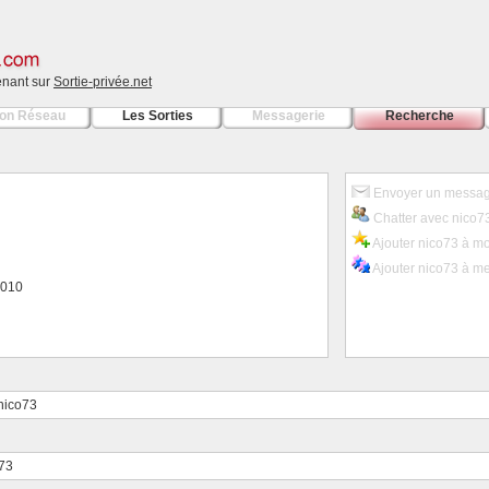
tenant sur
Sortie-privée.net
on Réseau
Les Sorties
Messagerie
Recherche
Envoyer un messag
Chatter avec nico7
Ajouter nico73 à mo
Ajouter nico73 à m
/2010
 nico73
o73