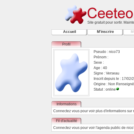
Site gratuit pour sortir. Main
Accueil
M'inscrire
M
Profil
Pseudo : nico73
Prénom :
Sexe :
Age : 40
Signe : Verseau
Inscrit depuis le : 17/02
Origine : Non Renseigné
Statut : online
Informations
Connectez vous
pour voir plus d'informations sur
Fil d'actualité
Connectez vous
pour voir l'agenda public de nic