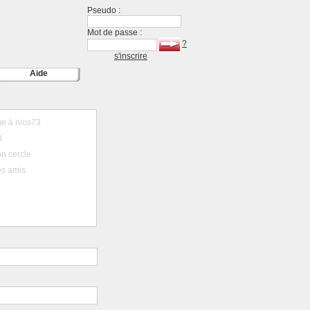
Pseudo :
Mot de passe :
?
s'inscrire
Aide
e à nico73
3
n cercle
es amis