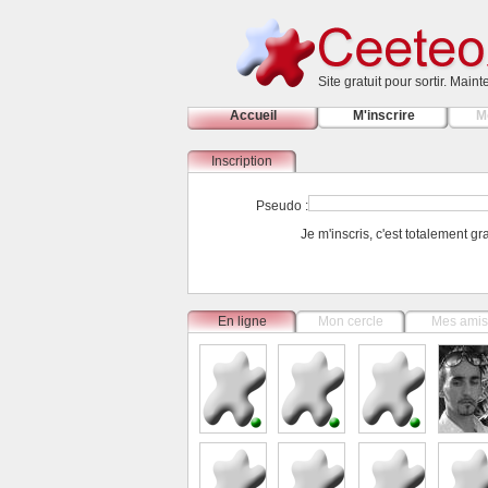
Site gratuit pour sortir. Main
Accueil
M'inscrire
M
Inscription
Pseudo :
Je m'inscris, c'est totalement g
En ligne
Mon cercle
Mes amis