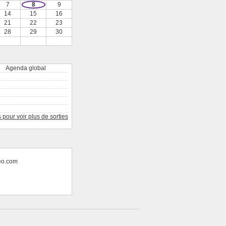
7
8
9
14
15
16
21
22
23
28
29
30
Agenda global
pour voir plus de sorties
teo.com