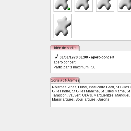
Idée de sortie
01/01/1970 01:00 -
apero concert
apero concert
Participants maximum : 50
Sortir à : NÃ®mes
NÃ®mes
,
Arles
,
Lunel
,
Beaucaire Gard
,
St Gilles
Gilles Indre
,
St Gilles Manche
,
St Gilles Marne
,
St
Tarascon
,
Vauvert
,
UzÃ¨s
,
Marguerittes
,
Manduel
,
Marsillargues
,
Bouillargues
,
Garons