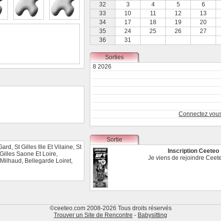
32
3
4
5
6
33
10
11
12
13
34
17
18
19
20
35
24
25
26
27
36
31
Sorties
8 2026
Connectez vous 
Sortie
 Gard
,
St Gilles Ille Et Vilaine
,
St
Inscription Ceeteo
 Gilles Saone Et Loire
,
Je viens de rejoindre Cee
Milhaud
,
Bellegarde Loiret
,
©ceeteo.com 2008-2026 Tous droits réservés
Trouver un Site de Rencontre
-
Babysitting