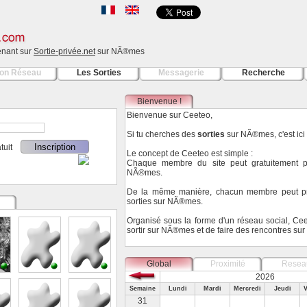
tenant sur
Sortie-privée.net
sur NÃ®mes
on Réseau
Les Sorties
Messagerie
Recherche
Bienvenue !
Bienvenue sur Ceeteo,
Si tu cherches des
sorties
sur NÃ®mes, c'est ici 
ratuit
Le concept de Ceeteo est simple :
Chaque membre du site peut gratuitement par
NÃ®mes.
De la même manière, chacun membre peut pr
sorties sur NÃ®mes.
Organisé sous la forme d'un réseau social, Ce
sortir sur NÃ®mes et de faire des rencontres s
Global
Proximité
Resea
2026
Semaine
Lundi
Mardi
Mercredi
Jeudi
V
31