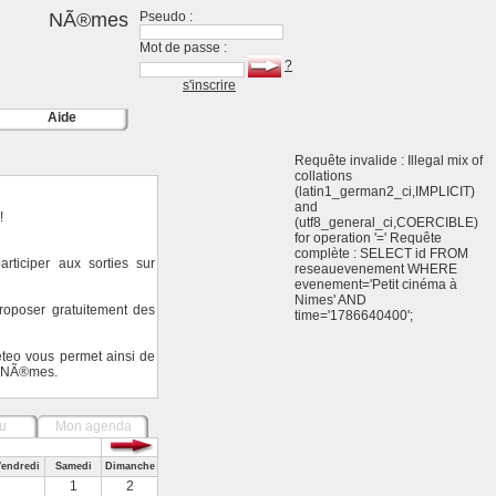
NÃ®mes
Pseudo :
Mot de passe :
?
s'inscrire
Aide
Requête invalide : Illegal mix of
collations
(latin1_german2_ci,IMPLICIT)
and
!
(utf8_general_ci,COERCIBLE)
for operation '=' Requête
complète : SELECT id FROM
ticiper aux sorties sur
reseauevenement WHERE
evenement='Petit cinéma à
Nimes' AND
oposer gratuitement des
time='1786640400';
eteo vous permet ainsi de
ur NÃ®mes.
u
Mon agenda
endredi
Samedi
Dimanche
1
2