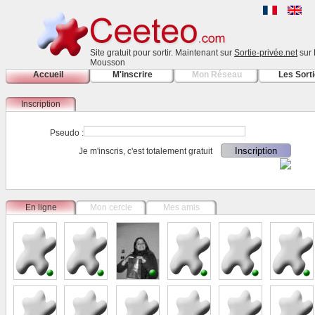
Site gratuit pour sortir. Maintenant sur
Sortie-privée.net
sur 
Mousson
Accueil
M'inscrire
Mon Réseau
Les Sort
Inscription
Pseudo :
Je m'inscris, c'est totalement gratuit
En ligne
Mon cercle
Mes amis