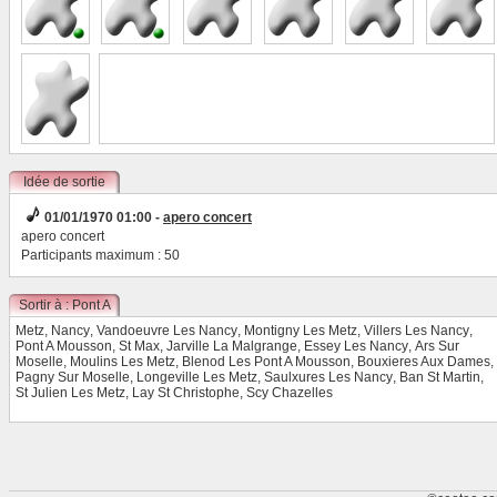
Idée de sortie
01/01/1970 01:00 -
apero concert
apero concert
Participants maximum : 50
Sortir à : Pont A
Mousson
Metz
,
Nancy
,
Vandoeuvre Les Nancy
,
Montigny Les Metz
,
Villers Les Nancy
,
Pont A Mousson
,
St Max
,
Jarville La Malgrange
,
Essey Les Nancy
,
Ars Sur
Moselle
,
Moulins Les Metz
,
Blenod Les Pont A Mousson
,
Bouxieres Aux Dames
,
Pagny Sur Moselle
,
Longeville Les Metz
,
Saulxures Les Nancy
,
Ban St Martin
,
St Julien Les Metz
,
Lay St Christophe
,
Scy Chazelles