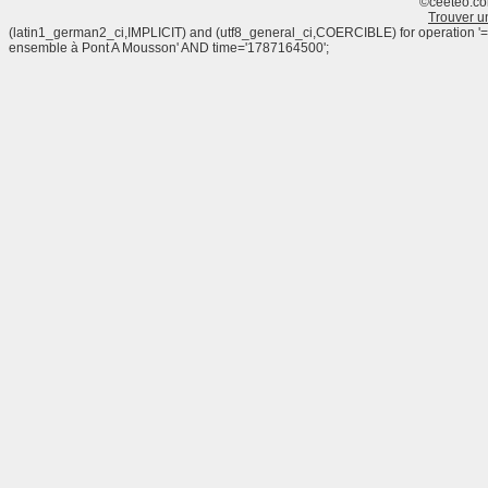
©ceeteo.co
Trouver u
(latin1_german2_ci,IMPLICIT) and (utf8_general_ci,COERCIBLE) for operatio
ensemble à Pont A Mousson' AND time='1787164500';