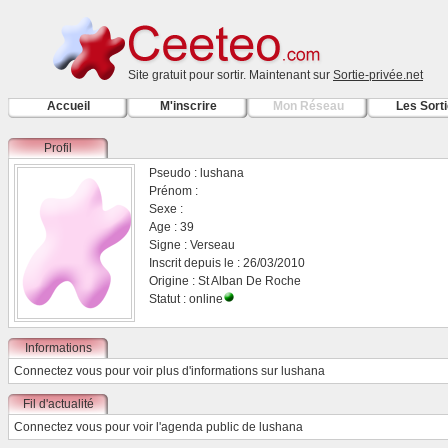
Site gratuit pour sortir. Maintenant sur
Sortie-privée.net
Accueil
M'inscrire
Mon Réseau
Les Sort
Profil
Pseudo : lushana
Prénom :
Sexe :
Age : 39
Signe : Verseau
Inscrit depuis le : 26/03/2010
Origine : St Alban De Roche
Statut : online
Informations
Connectez vous
pour voir plus d'informations sur lushana
Fil d'actualité
Connectez vous
pour voir l'agenda public de lushana