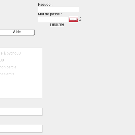
Pseudo :
Mot de passe :
?
s'inscrire
Aide
e à pycho88
o88
mon cercle
mes amis