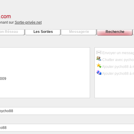
tenant sur
Sortie-privée.net
on Réseau
Les Sorties
Messagerie
Recherche
Envoyer un messag
Chatter avec pych
Ajouter pycho88 à 
Ajouter pycho88 à 
/2009
 pycho88
ho88