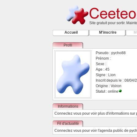
Site gratuit pour sortir. Main
Accueil
M'inscrire
M
Profil
Pseudo : pycho88
Prénom :
Sexe :
Age : 45
Signe : Lion
Inscrit depuis le : 08/04
Origine : Voiron
Statut : online
Informations
Connectez vous
pour voir plus d'informations sur
Fil d'actualité
Connectez vous
pour voir l'agenda public de pyc