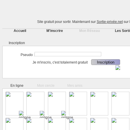
Site gratuit pour sortir. Maintenant sur
Sortie-privée.net
sur 
Accueil
M'inscrire
Mon Réseau
Les Sort
Inscription
Pseudo :
Je m'inscris, c'est totalement gratuit
En ligne
Mon cercle
Mes amis