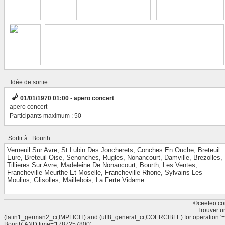
Idée de sortie
01/01/1970 01:00 -
apero concert
apero concert
Participants maximum : 50
Sortir à : Bourth
Verneuil Sur Avre
,
St Lubin Des Joncherets
,
Conches En Ouche
,
Breteuil
Eure
,
Breteuil Oise
,
Senonches
,
Rugles
,
Nonancourt
,
Damville
,
Brezolles
,
Tillieres Sur Avre
,
Madeleine De Nonancourt
,
Bourth
,
Les Ventes
,
Francheville Meurthe Et Moselle
,
Francheville Rhone
,
Sylvains Les
Moulins
,
Glisolles
,
Maillebois
,
La Ferte Vidame
©ceeteo.co
Trouver u
(latin1_german2_ci,IMPLICIT) and (utf8_general_ci,COERCIBLE) for operation
Bourth' AND time='1787257800';