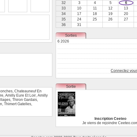
32
3
4
5
6
33
10
11
12
13
34
17
18
19
20
35
24
25
26
27
36
31
Sorties
6 2026
Connectez vous 
Sortie
onches
,
Chateauneuf En
re
,
Amilly Eure Et Loir
,
Amilly
llages
,
Thiron Gardais
,
in
,
Thimert Gatelles
,
Inscription Ceeteo
Je viens de rejoindre Ceeteo.co