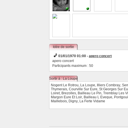
Idée de sortie
01/01/1970 01:00 -
apero concert
apero concert
Participants maximum : 50
Sortir à : La Loupe
Nogent Le Rotrou
,
La Loupe
,
Illiers Combray
,
Sen
Thymerais
,
Courville Sur Eure
,
St Georges Sur Eu
Loiret
,
Brezolles
,
Bailleau Le Pin
,
Tremblay Les Vi
Margon Eure Et Loir
,
Bailleau L Eveque
,
Pontgou
Maillebois
,
Digny
,
La Ferte Vidame