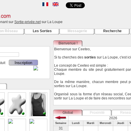
tenant sur
Sortie-privée.net
sur La Loupe
on Réseau
Les Sorties
Messagerie
Recherche
Bienvenue !
Bienvenue sur Ceeteo,
Si tu cherches des
sorties
sur La Loupe, c'est ici
ratuit
Le concept de Ceeteo est simple :
Chaque membre du site peut gratuitement parti
Loupe.
De la même manière, chacun membre peut pr
sorties sur La Loupe.
Organisé sous la forme d'un réseau social, Ce
sortir sur La Loupe et de faire des rencontres su
Global
Proximité
Resea
2026
Semaine
Lundi
Mardi
Mercredi
Jeudi
V
31