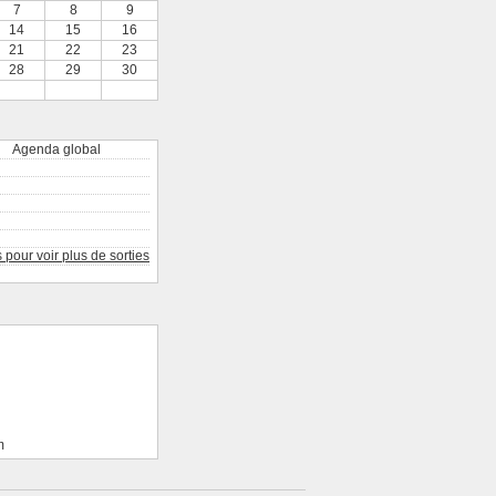
7
8
9
14
15
16
21
22
23
28
29
30
Agenda global
pour voir plus de sorties
m