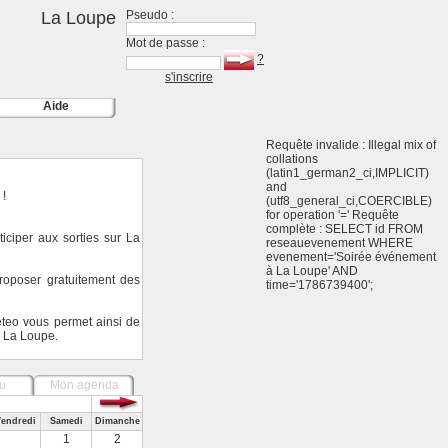
La Loupe
Pseudo :
Mot de passe :
?
s'inscrire
Aide
Requête invalide : Illegal mix of
collations
(latin1_german2_ci,IMPLICIT)
and
 !
(utf8_general_ci,COERCIBLE)
for operation '=' Requête
complète : SELECT id FROM
ciper aux sorties sur La
reseauevenement WHERE
evenement='Soirée événement
à La Loupe' AND
oposer gratuitement des
time='1786739400';
eteo vous permet ainsi de
r La Loupe.
u
Mon agenda
endredi
Samedi
Dimanche
1
2