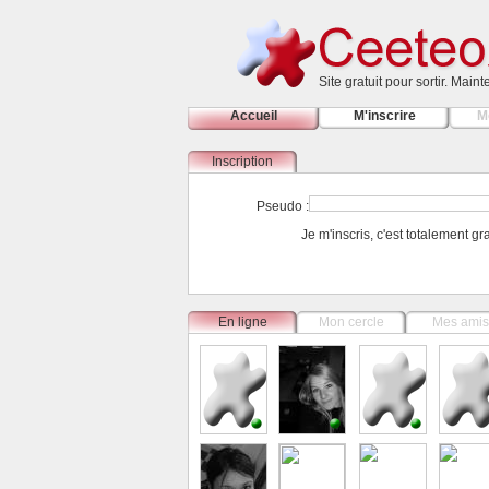
Site gratuit pour sortir. Main
Accueil
M'inscrire
M
Inscription
Pseudo :
Je m'inscris, c'est totalement g
En ligne
Mon cercle
Mes amis