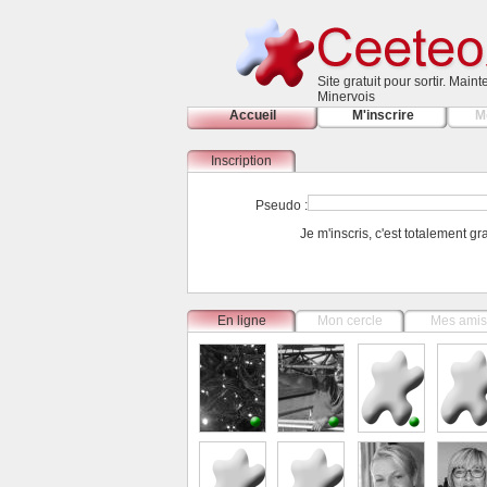
Site gratuit pour sortir. Main
Minervois
Accueil
M'inscrire
M
Inscription
Pseudo :
Je m'inscris, c'est totalement g
En ligne
Mon cercle
Mes amis