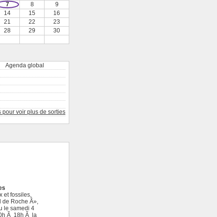
7
8
9
14
15
16
21
22
23
28
29
30
Agenda global
pour voir plus de sorties
es
et fossiles,
l de Roche Â»,
eu le samedi 4
10h Ã 18h Ã la