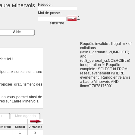
aure Minervois
Pseudo :
Mot de passe :
?
s'inscrire
Aide
Requête invalide : Illegal mix of
collations
(latin1_german2_ci,IMPLICIT)
and
est ici !
(utf8_general_ci,COERCIBLE)
for operation '=' Requête
complète : SELECT id FROM
iper aux sorties sur Laure
reseauevenement WHERE
evenement='Rando entre amis
à Laure Minervois' AND
oposer gratuitement des
time='1787817600';
eteo vous permet ainsi de
tres sur Laure Minervois.
u
Mon agenda
endredi
Samedi
Dimanche
1
2