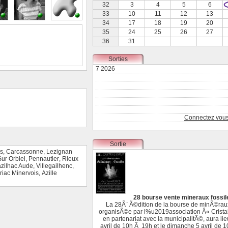
32
3
4
5
6
33
10
11
12
13
34
17
18
19
20
35
24
25
26
27
36
31
Sorties
7 2026
Connectez vous 
Sortie
is
,
Carcassonne
,
Lezignan
ur Orbiel
,
Pennautier
,
Rieux
zilhac Aude
,
Villegailhenc
,
riac Minervois
,
Azille
28 bourse vente mineraux fossil
La 28Ã¨ Ã©dition de la bourse de minÃ©raux 
organisÃ©e par l%u2019association Â« Crista
en partenariat avec la municipalitÃ©, aura li
avril de 10h Ã 19h et le dimanche 5 avril de 