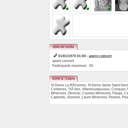
Idée de sortie
01/01/1970 01:00 -
apero concert
apero concert
Participants maximum : 50
Sortir à : Laure
Minervois
St Denis La RÃ©union
,
St Denis Seine Saint Den
Corbieres
,
TrÃ¨bes
,
Villemoustaussou
,
Conques S
Minervois
,
Olonzac
,
Caunes Minervois
,
Palaja
,
Ca
Capendu
,
Alzonne
,
Laure Minervois
,
Pezens
,
Pey