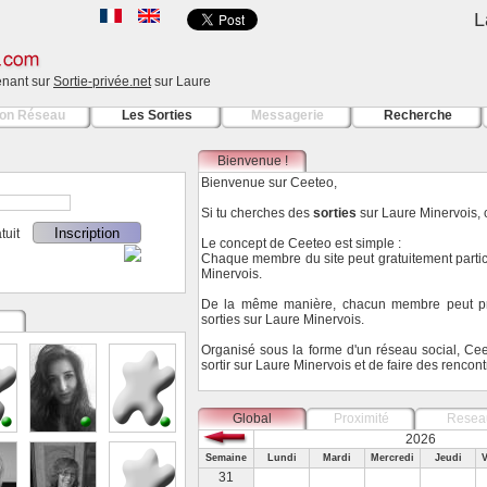
L
tenant sur
Sortie-privée.net
sur Laure
on Réseau
Les Sorties
Messagerie
Recherche
Bienvenue !
Bienvenue sur Ceeteo,
Si tu cherches des
sorties
sur Laure Minervois, c'
ratuit
Le concept de Ceeteo est simple :
Chaque membre du site peut gratuitement partic
Minervois.
De la même manière, chacun membre peut pr
sorties sur Laure Minervois.
Organisé sous la forme d'un réseau social, Ce
sortir sur Laure Minervois et de faire des rencon
Global
Proximité
Resea
2026
Semaine
Lundi
Mardi
Mercredi
Jeudi
V
31