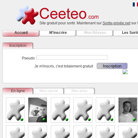
Site gratuit pour sortir. Maintenant sur
Sortie-privée.net
sur 
Accueil
M'inscrire
Mon Réseau
Les Sort
Inscription
Pseudo :
Je m'inscris, c'est totalement gratuit
En ligne
Mon cercle
Mes amis