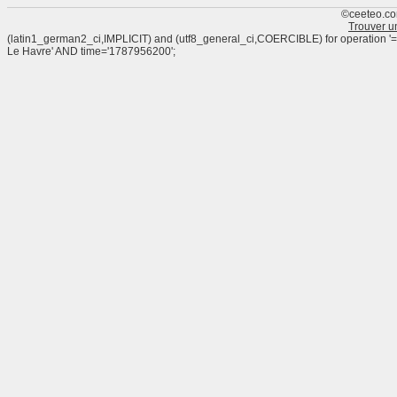
©ceeteo.co
Trouver u
(latin1_german2_ci,IMPLICIT) and (utf8_general_ci,COERCIBLE) for operation
Le Havre' AND time='1787956200';