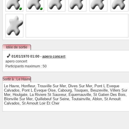
Idée de sortie
01/01/1970 01:00 -
apero concert
apero concert
Participants maximum : 50
Sortir à : Le Havre
Le Havre
,
Honfleur
,
Trouville Sur Mer
,
Dives Sur Mer
,
Pont L Eveque
Calvados
,
Pont L Eveque Oise
,
Cabourg
,
Touques
,
Beuzeville
,
Villers Sur
Mer
,
Houlgate
,
La Riviere St Sauveur
,
Equemauville
,
St Gatien Des Bois
,
Blonville Sur Mer
,
Quillebeuf Sur Seine
,
Toutainville
,
Ablon
,
St Arnoult
Calvados
,
St Arnoult Loir Et Cher